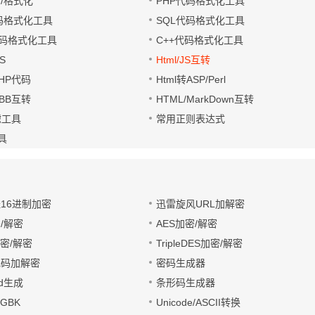
缩/格式化
PHP代码格式化工具
代码格式化工具
SQL代码格式化工具
码格式化工具
C++代码格式化工具
S
Html/JS互转
PHP代码
Html转ASP/Perl
UBB互转
HTML/MarkDown互转
滤工具
常用正则表达式
工具
址16进制加密
迅雷旋风URL加解密
/解密
AES加密/解密
加密/解密
TripleDES加密/解密
电码加解密
密码生成器
wd生成
条形码生成器
转GBK
Unicode/ASCII转换