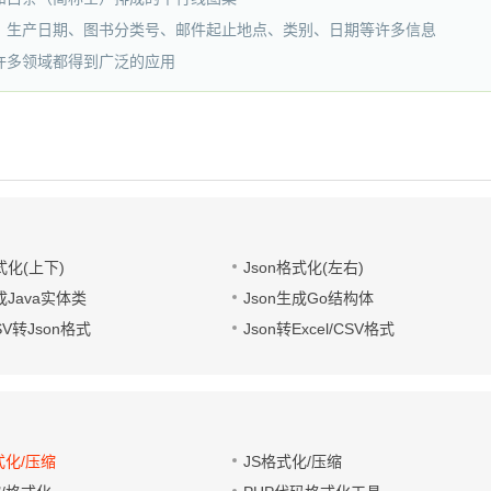
、生产日期、图书分类号、邮件起止地点、类别、日期等许多信息
许多领域都得到广泛的应用
式化(上下)
Json格式化(左右)
成Java实体类
Json生成Go结构体
CSV转Json格式
Json转Excel/CSV格式
式化/压缩
JS格式化/压缩