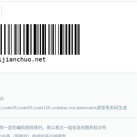
图片
code39,code93,code128,codabar,msi,datamatrix类型条形码生成
白，按照一定的编码规则排列，用以表达一组信息的图形标识符
和白条（简称空）排成的平行线图案