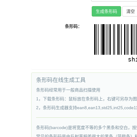
生成条形码
清空
条形码：
条形码在线生成工具
条形码经常用于一般商品扫描使用
1，下载条形码：鼠标放在条形码上，右键可另存为
2，条形码生成器支持ean8,ean13,std25,int25,code11,
条形码(barcode)是将宽度不等的多个黑条和空
常见的条形码是由反射率相差很大的黑条（简称条）