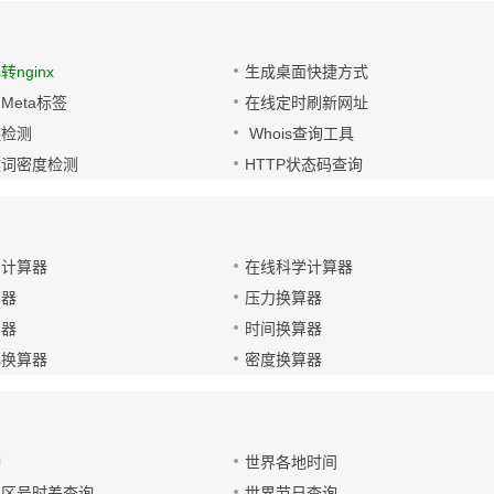
s转nginx
生成桌面快捷方式
Meta标签
在线定时刷新网址
链检测
Whois查询工具
键词密度检测
HTTP状态码查询
码计算器
在线科学计算器
算器
压力换算器
算器
时间换算器
小换算器
密度换算器
钟
世界各地时间
国区号时差查询
世界节日查询