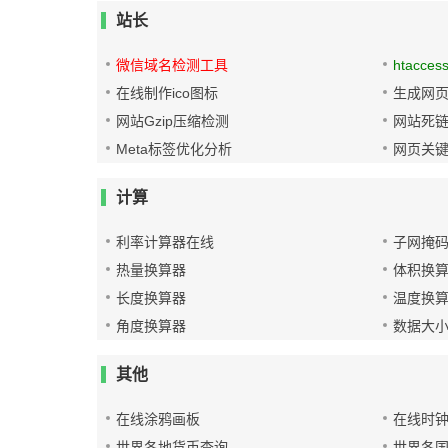
站长
微信域名检测工具
htacces
在线制作ico图标
生成网页
网站Gzip压缩检测
网站死
Meta标签优化分析
网页关
计算
利率计算器在线
子网掩
热量换算器
体积换
长度换算器
温度换
角度换算器
数据大
其他
在线涂鸦画板
在线时
世界各地货币查询
世界各