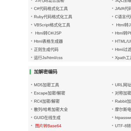
JS代码混合加密
SQL压
C#代码格式化工具
JAVA
Ruby代码格式化工具
C语言代
VBScript格式化工具
Html转J
Html转C#/JSP
Html转
Html表格生成器
HTML/
正则生成代码
Html过
运行Js/html/css
Xpath
加解密编码
MD5加密工具
URL网
Escape加密/解密
对称加密
RC4加密/解密
Rabbit
散列/哈希加密大全
摩尔斯
GUID在线生成
htpass
图片转Base64
UTF-8