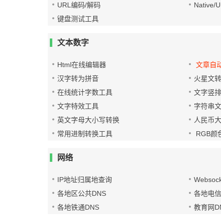
URL编码/解码
Native
键盘测试工具
文本数字
Html在线编辑器
文章自
汉字转为拼音
火星文
在线统计字数工具
文字竖
文字特效工具
字符串
英文字母大小写转换
人民币
常用进制转换工具
RGB颜
网络
IP地址归属地查询
Websoc
各地区公共DNS
各地电信
各地铁通DNS
教育网D