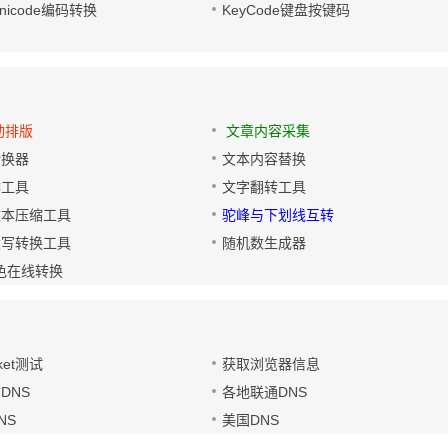
/Unicode编码转换
KeyCode键盘按键码
动排版
文章内容采集
转换器
文本内容替换
排工具
文字翻转工具
文本压缩工具
驼峰与下划线互转
大写转换工具
随机数生成器
色在线转换
ket测试
获取浏览器信息
DNS
各地联通DNS
NS
美国DNS