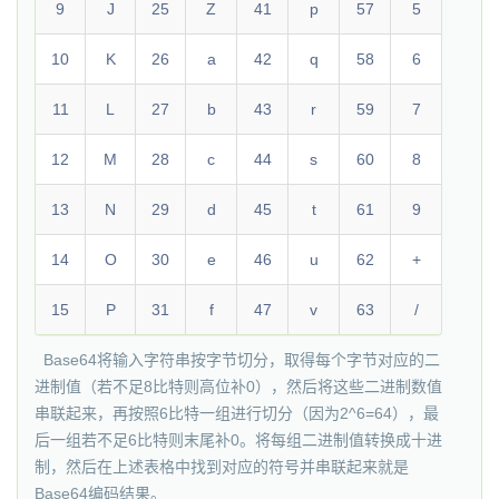
9
J
25
Z
41
p
57
5
10
K
26
a
42
q
58
6
11
L
27
b
43
r
59
7
12
M
28
c
44
s
60
8
13
N
29
d
45
t
61
9
14
O
30
e
46
u
62
+
15
P
31
f
47
v
63
/
Base64将输入字符串按字节切分，取得每个字节对应的二
进制值（若不足8比特则高位补0），然后将这些二进制数值
串联起来，再按照6比特一组进行切分（因为2^6=64），最
后一组若不足6比特则末尾补0。将每组二进制值转换成十进
制，然后在上述表格中找到对应的符号并串联起来就是
Base64编码结果。